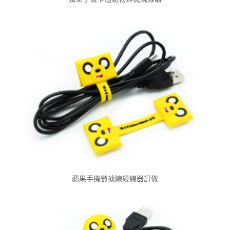
蘋果手機數據線繞線器訂做