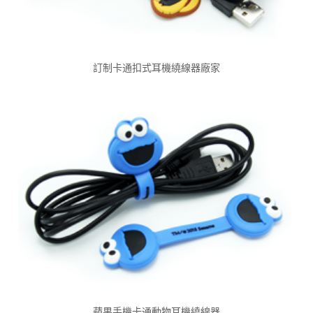
訂制卡通扣式耳機繞線器廠家
蘋果手機卡通動物耳機繞線器