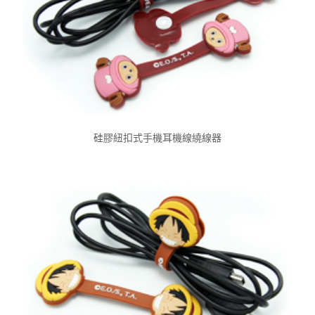
硅膠紐扣式手機耳機線繞線器