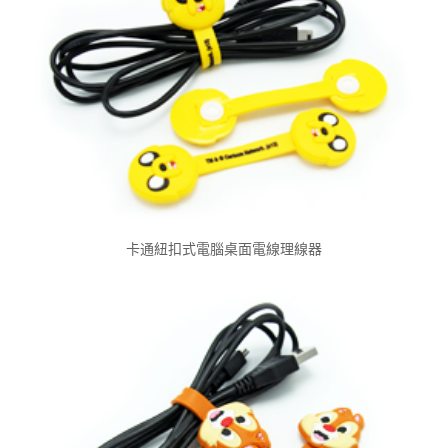
卡通紐扣式電腦桌面電線理線器