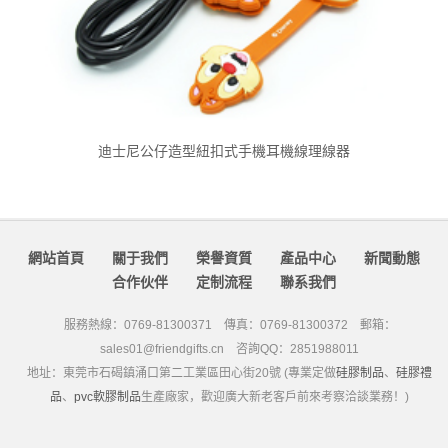
迪士尼公仔造型紐扣式手機耳機線理線器
網站首頁
關于我們
榮譽資質
產品中心
新聞動態
合作伙伴
定制流程
聯系我們
服務熱線：0769-81300371 傳真：0769-81300372 郵箱：
sales01@friendgifts.cn 咨詢QQ：2851988011
地址：東莞市石碣鎮涌口第二工業區田心街20號 (專業定做
硅膠制品
、
硅膠禮
品
、
pvc軟膠制品
生產廠家，歡迎廣大新老客戶前來考察洽談業務！)